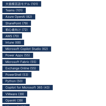
大規模言語モデル (101)
Teams (101)
Azure OpenAI (82)
SharePoint (79)
初心者向け (72)
AWS (70)
Intune (68)
Microsoft Copilot Studio (62)
Power Apps (55)
Microsoft Fabric (55)
Exchange Online (55)
PowerShell (53)
Python (50)
Copilot for Microsoft 365 (43)
VMware (39)
OpenAI (39)