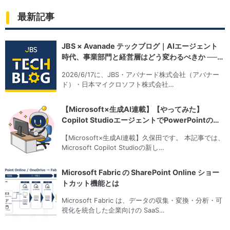
最新記事
JBS × Avanade テックブログ｜AIエージェント
時代、事業部門と経営層はどう変わるべきか ──
JBS・アバナ…
2026/6/17に、JBS・アバナード株式会社（アバナー
ド）・日本マイクロソフト株式会社…
【Microsoft×生成AI連載】【やってみた】
Copilot StudioエージェントでPowerPointの資
料を…
【Microsoft×生成AI連載】久保田です。 本記事では、
Microsoft Copilot Studioの新し…
Microsoft Fabric の SharePoint Online ショー
トカット機能とは
Microsoft Fabric は、データの収集・変換・分析・可
視化を統合した企業向けの SaaS…